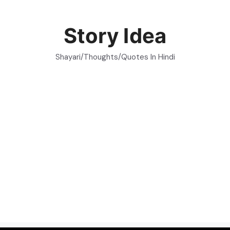
Skip
to
Story Idea
content
Shayari/Thoughts/Quotes In Hindi