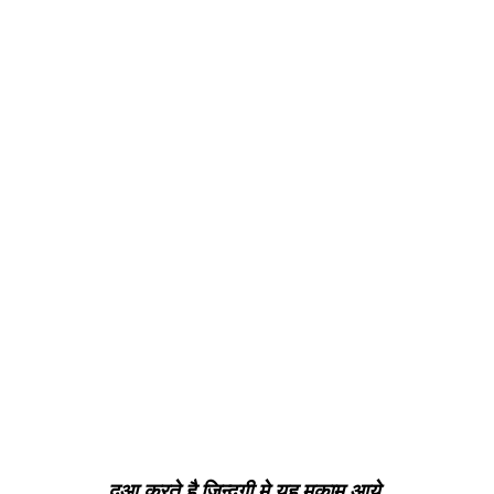
दुआ करते है ज़िन्दगी मे यह मकाम आये,