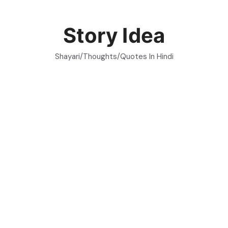
Skip
to
Story Idea
content
Shayari/Thoughts/Quotes In Hindi