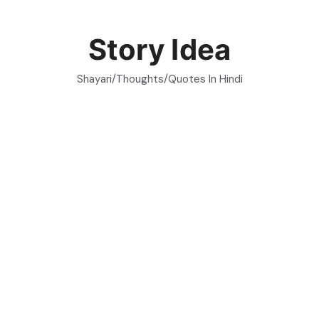
Skip
to
Story Idea
content
Shayari/Thoughts/Quotes In Hindi