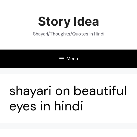
Skip
to
Story Idea
content
Shayari/Thoughts/Quotes In Hindi
Menu
shayari on beautiful
eyes in hindi