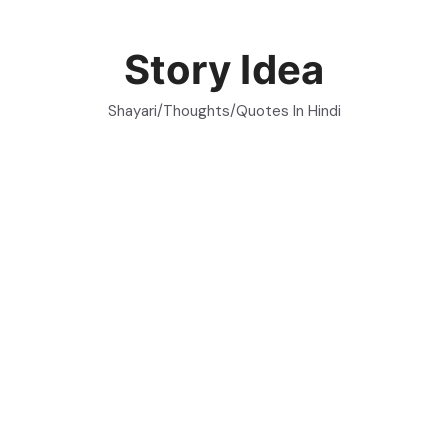
Skip
to
Story Idea
content
Shayari/Thoughts/Quotes In Hindi