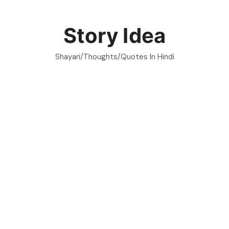
Skip
to
Story Idea
content
Shayari/Thoughts/Quotes In Hindi