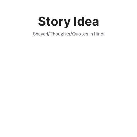
Skip
to
Story Idea
content
Shayari/Thoughts/Quotes In Hindi