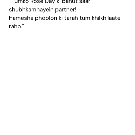
“Tumko Rose Day ki bahut saari
shubhkamnayein partner!
Hamesha phoolon ki tarah tum khilkhilaate
raho.”