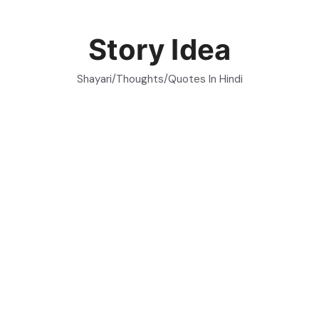
Skip
to
Story Idea
content
Shayari/Thoughts/Quotes In Hindi