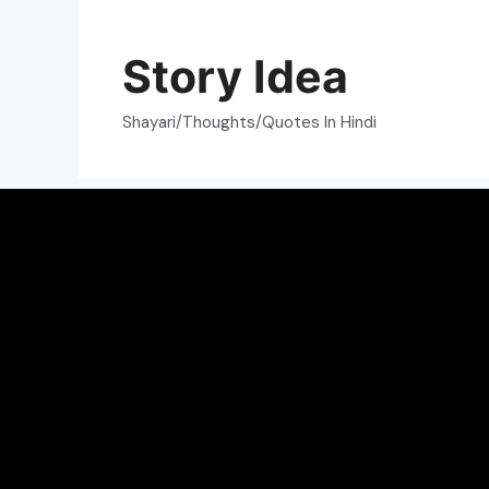
Skip
to
Story Idea
content
Shayari/Thoughts/Quotes In Hindi