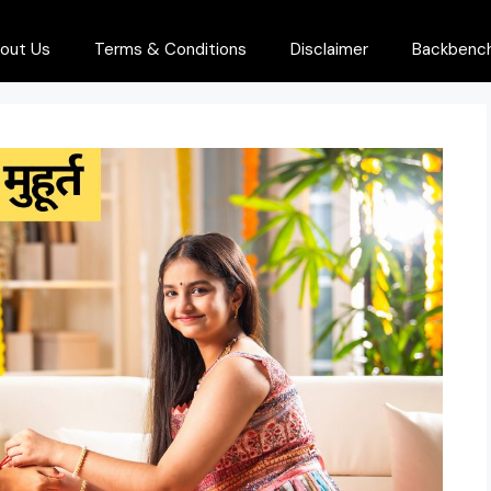
out Us
Terms & Conditions
Disclaimer
Backbenche