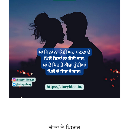
ਕੀਤਾ ਏ ਪਿਆਰ